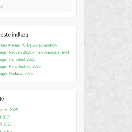
este indlæg
rkus Arenas 70-årsjubileumsshow
agør Revyen 2025 – Hela Amagers revy!
agør Hamnfest 2025
agør Konstfestival 2025
agör Marknad 2025
iv
gusti 2025
li 2025
ni 2025
aj 2025