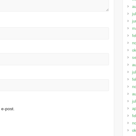
au
ju
ju
m
fe
n
ok
s
au
ju
fe
n
au
ju
e-post.
ap
fe
n
.
ok