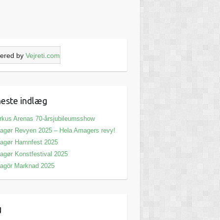
ered by
Vejreti.com
este indlæg
rkus Arenas 70-årsjubileumsshow
agør Revyen 2025 – Hela Amagers revy!
agør Hamnfest 2025
agør Konstfestival 2025
agör Marknad 2025
g