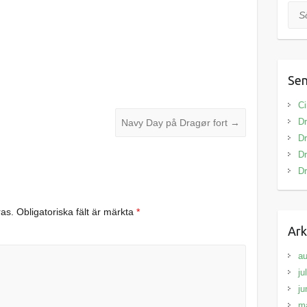
Sök
Sen
Ci
Dr
Navy Day på Dragør fort
→
Dr
Dr
Dr
ras.
Obligatoriska fält är märkta
*
Ark
au
ju
ju
m