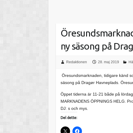
Öresundsmarknade
ny säsong på Dra
Redaktionen
28. maj 2019
Hä
Öresundsmarknaden, tidigare känd so
säsong på Dragør Havneplads. Öresund
Öppet tiderna är 11-21 både på lö
MARKNADENS ÖPPNINGS HELG. Programm
DJ: s och mys.
Del dette: