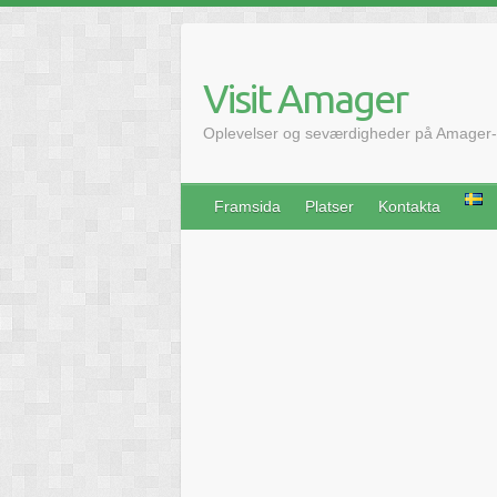
Hoppa
till
innehåll
Visit Amager
Oplevelser og seværdigheder på Amager-
Framsida
Platser
Kontakta