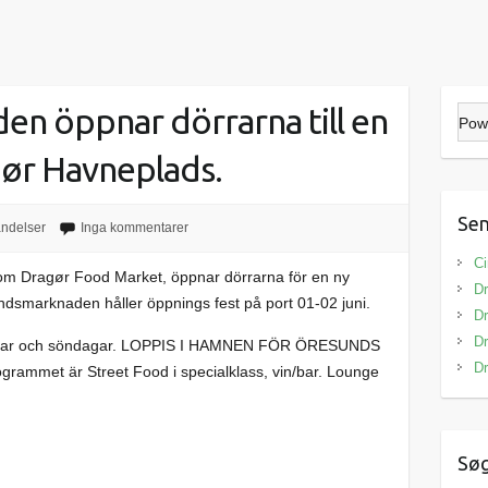
n öppnar dörrarna till en
Pow
gør Havneplads.
Sen
ndelser
Inga kommentarer
Ci
m Dragør Food Market, öppnar dörrarna för en ny
Dr
smarknaden håller öppnings fest på port 01-02 juni.
Dr
Dr
rdagar och söndagar. LOPPIS I HAMNEN FÖR ÖRESUNDS
Dr
et är Street Food i specialklass, vin/bar. Lounge
Sø