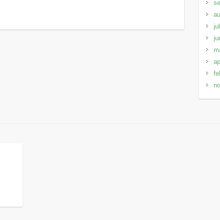
s
au
ju
ju
m
ap
fe
n