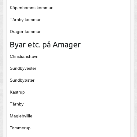
Köpenhamns kommun
Tårnby kommun
Dragør kommun
Byar etc. på Amager
Christianshavn
Sundbyvester
Sundbyøster
Kastrup
Tårnby
Maglebylille
Tommerup