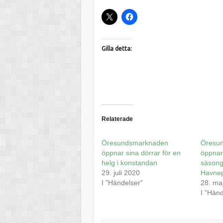
Gilla detta:
Relaterade
Öresundsmarknaden
Öresu
öppnar sina dörrar för en
öppnar 
helg i konstandan
säsong
29. juli 2020
Havnep
I ”Händelser”
28. ma
I ”Hän