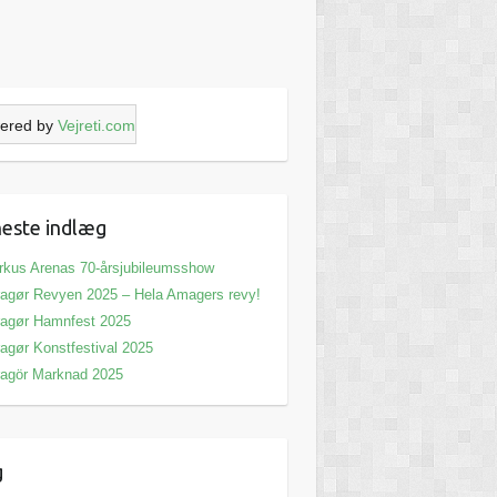
ered by
Vejreti.com
este indlæg
rkus Arenas 70-årsjubileumsshow
agør Revyen 2025 – Hela Amagers revy!
agør Hamnfest 2025
agør Konstfestival 2025
agör Marknad 2025
g