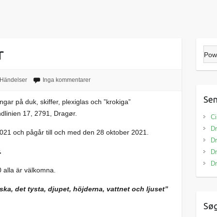
r
Pow
Händelser
Inga kommentarer
Sen
gar på duk, skiffer, plexiglas och ”krokiga”
ndlinien 17, 2791, Dragør.
Ci
Dr
021 och pågår till och med den 28 oktober 2021.
Dr
.
Dr
Dr
0 alla är välkomna.
ka, det tysta, djupet, höjderna, vattnet och ljuset”
Sø