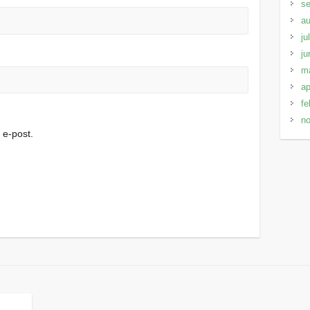
s
au
ju
ju
m
ap
fe
n
e-post.
.