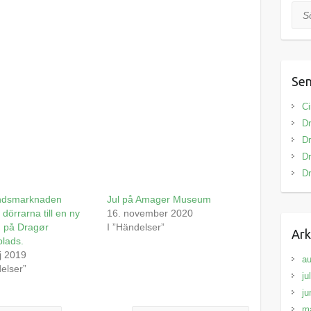
Sök
Sen
Ci
Dr
Dr
Dr
Dr
ndsmarknaden
Jul på Amager Museum
dörrarna till en ny
16. november 2020
 på Dragør
I ”Händelser”
Ark
lads.
j 2019
au
delser”
ju
ju
m