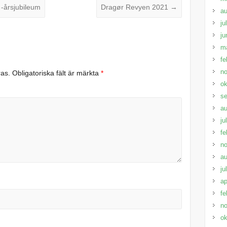
-årsjubileum
Dragør Revyen 2021
→
au
ju
ju
m
fe
n
ras.
Obligatoriska fält är märkta
*
ok
s
au
ju
fe
n
au
ju
ap
fe
n
ok