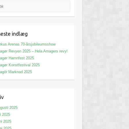
este indlæg
rkus Arenas 70-årsjubileumsshow
agør Revyen 2025 – Hela Amagers revy!
agør Hamnfest 2025
agør Konstfestival 2025
agör Marknad 2025
iv
gusti 2025
li 2025
ni 2025
aj 2025