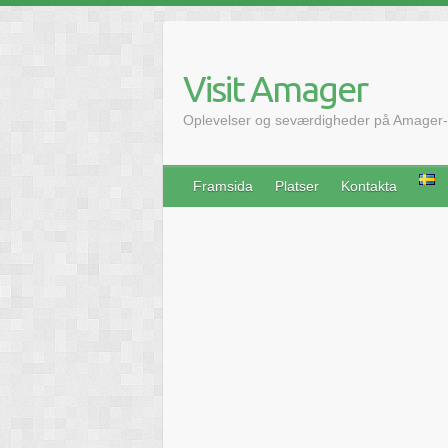
Hoppa
till
innehåll
Visit Amager
Oplevelser og seværdigheder på Amager-
Framsida
Platser
Kontakta