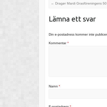
←
Dragør Mardi Grasföreningens 50 
Lämna ett svar
Din e-postadress kommer inte publice
Kommentar
*
Namn
*
E-postadress
*