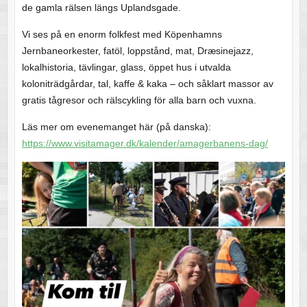
de gamla rälsen längs Uplandsgade.
Vi ses på en enorm folkfest med Köpenhamns
Jernbaneorkester, fatöl, loppstånd, mat, Dræsinejazz,
lokalhistoria, tävlingar, glass, öppet hus i utvalda
koloniträdgårdar, tal, kaffe & kaka – och såklart massor av
gratis tågresor och rälscykling för alla barn och vuxna.
Läs mer om evenemanget här (på danska):
https://www.visitamager.dk/kalender/amagerbanens-dag/