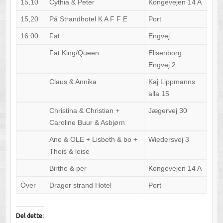
15,10
Cythia & Peter
Kongevejen 14 A
15,20
På Strandhotel K A F F E
Port
16:00
Fat
Engvej
Fat King/Queen
Elisenborg
Engvej 2
Claus & Annika
Kaj Lippmanns
alla 15
Christina & Christian +
Jægervej 30
Caroline Buur & Asbjørn
Ane & OLE + Lisbeth & bo +
Wiedersvej 3
Theis & leise
Birthe & per
Kongevejen 14 A
Över
Dragor strand Hotel
Port
Del dette: