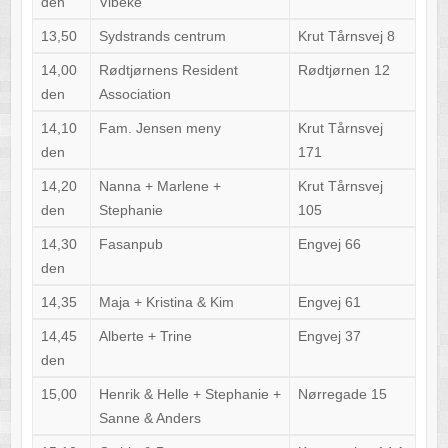
den
Vibeke
13,50
Sydstrands centrum
Krut Tårnsvej 8
14,00
Rødtjørnens Resident
Rødtjørnen 12
den
Association
14,10
Fam. Jensen meny
Krut Tårnsvej
den
171
14,20
Nanna + Marlene +
Krut Tårnsvej
den
Stephanie
105
14,30
Fasanpub
Engvej 66
den
14,35
Maja + Kristina & Kim
Engvej 61
14,45
Alberte + Trine
Engvej 37
den
15,00
Henrik & Helle + Stephanie +
Nørregade 15
Sanne & Anders