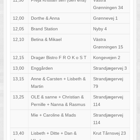
11,50
Freja Kristian sen (den ena)
Västra
Grønningen 34
12,00
Dorthe & Anna
Grønnevej 1
12,05
Brand Station
Nyby 4
12,10
Betina & Mikael
Västra
Grønningen 15
12,15
Dragør Bistro F R O K o S T
Kongevejen 2
13,00
Enggården
Strandjægervej 3
13,15
Anne & Carsten + Lisbeth &
Strandjægervej
Martin
79
13,25
OLE & sanne + Christian &
Strandjægervej
Pernille + Nanna & Rasmus
114
Mie + Caroline & Mads
Strandjægervej
114
13,40
Lisbeth + Ditte + Dan &
Krut Tårnsvej 23