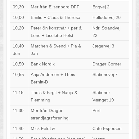
09,30
Mer från Elisenborg DFF
Engvej 2
10,00
Emilie + Claus & Theresa
Hollodervej 20
10,20
Peter &n konstnär + per &
Ndr. Strandvej
Lone + Liselotte Holst
22
10,40
Marchen & Svend + Pia &
Jægervej 3
den
Jan
10,50
Bank Nordik
Dragør Corner
10,55
Anja Andersen + Theis
Stationsvej 7
Bernitt-D
11,15
Theis & Birgit + Nauja &
Stationer
Flemming
Vænget 19
11,30
Mer från Dragør
Port
strandjagtsforening
11,40
Mick Feldt &
Cafe Espersen