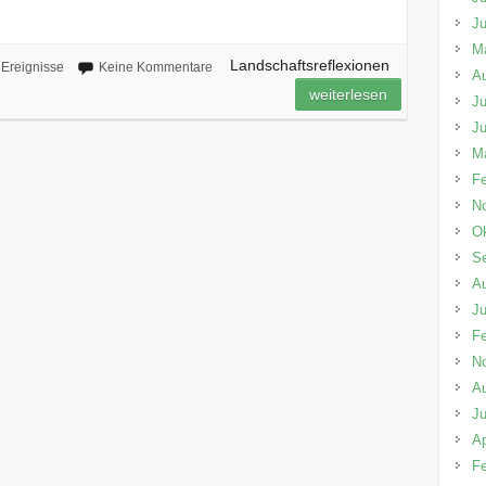
Ju
M
Landschaftsreflexionen
Ereignisse
Keine Kommentare
A
weiterlesen
Ju
Ju
M
Fe
N
Ok
S
A
Ju
Fe
N
A
Ju
Ap
Fe