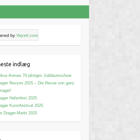
ered by
Vejreti.com
este indlæg
rkus Arenas 70-jähriges Jubiläumsshow
agør Revyen 2025 – Die Revue von ganz
mager!
agør Hafenfest 2025
agør Kunstfestival 2025
r Dragør-Markt 2025