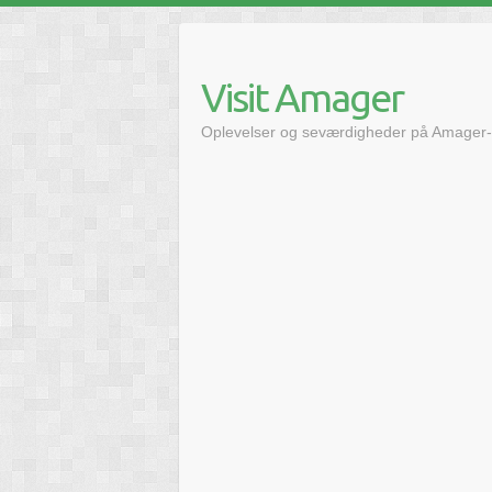
Skip
to
content
Visit Amager
Oplevelser og seværdigheder på Amager-