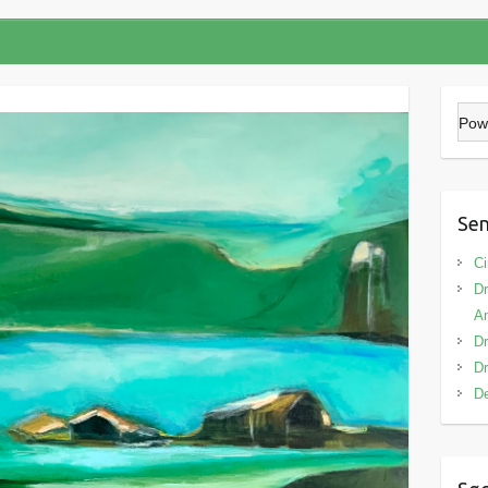
Pow
Sen
Ci
Dr
A
Dr
Dr
De