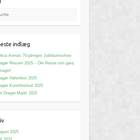
g
he
este indlæg
rkus Arenas 70-jähriges Jubiläumsshow
agør Revyen 2025 – Die Revue von ganz
mager!
agør Hafenfest 2025
agør Kunstfestival 2025
r Dragør-Markt 2025
iv
ugust 2025
li 2025