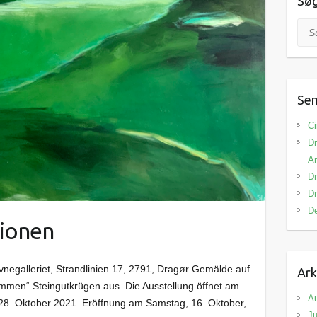
Sø
Suc
Sen
Ci
Dr
A
Dr
Dr
De
xionen
vnegalleriet, Strandlinien 17, 2791, Dragør Gemälde auf
Ark
ummen“ Steingutkrügen aus. Die Ausstellung öffnet am
A
28. Oktober 2021. Eröffnung am Samstag, 16. Oktober,
Ju