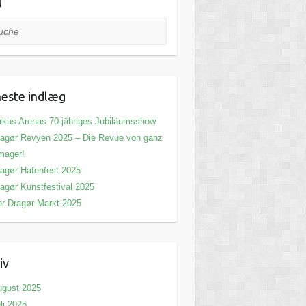
g
he
este indlæg
rkus Arenas 70-jähriges Jubiläumsshow
agør Revyen 2025 – Die Revue von ganz
mager!
agør Hafenfest 2025
agør Kunstfestival 2025
r Dragør-Markt 2025
iv
ugust 2025
li 2025