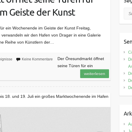
Sø
m Geiste der Kunst
Suc
für ein Wochenende im Geiste der Kunst Freitag,
verwandeln wir den Hafen von Dragør in eine Galerie
Sen
ine Reihe von Künstlern der…
Ci
Der Öresundmarkt öffnet
Dr
eignisse
Keine Kommentare
seine Türen für ein
A
Dr
weiterlesen
Dr
De
bis 18. und 19. Juli ein großes Marktwochenende im Hafen
Ark
A
Ju