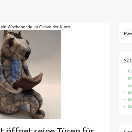
r ein Wochenende im Geiste der Kunst
Pow
Sen
Ci
Dr
A
Dr
Dr
De
 öffnet seine Türen für