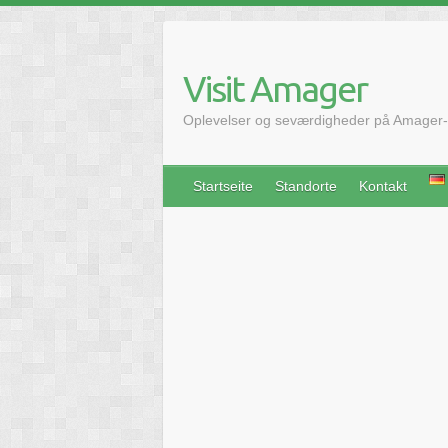
Skip
to
content
Visit Amager
Oplevelser og seværdigheder på Amager-
Startseite
Standorte
Kontakt