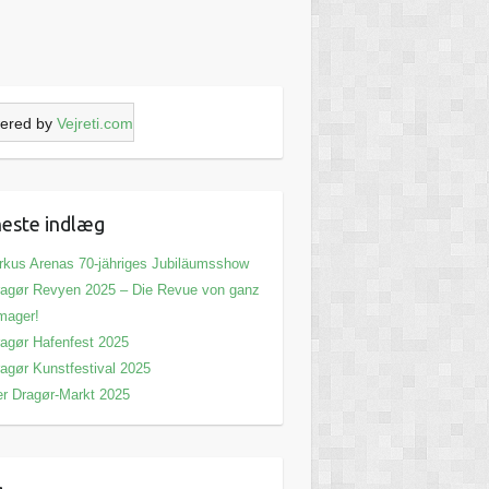
ered by
Vejreti.com
este indlæg
rkus Arenas 70-jähriges Jubiläumsshow
agør Revyen 2025 – Die Revue von ganz
mager!
agør Hafenfest 2025
agør Kunstfestival 2025
r Dragør-Markt 2025