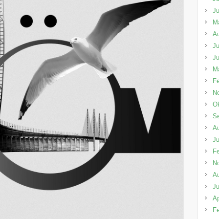
Ju
M
A
Ju
Ju
M
Fe
N
Ok
S
A
Ju
Fe
N
A
Ju
Ap
Fe