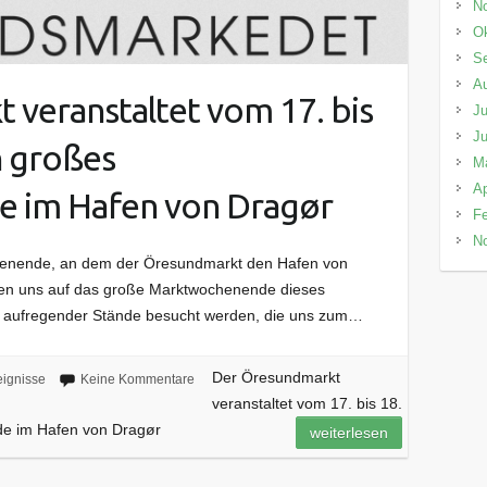
N
Ok
S
A
veranstaltet vom 17. bis
Ju
Ju
in großes
M
Ap
 im Hafen von Dragør
Fe
N
henende, an dem der Öresundmarkt den Hafen von
euen uns auf das große Marktwochenende dieses
e aufregender Stände besucht werden, die uns zum…
Der Öresundmarkt
eignisse
Keine Kommentare
veranstaltet vom 17. bis 18.
de im Hafen von Dragør
weiterlesen