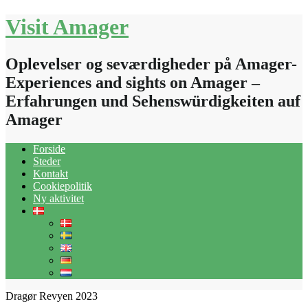
Skip
Visit Amager
to
content
Oplevelser og seværdigheder på Amager-
Experiences and sights on Amager –
Erfahrungen und Sehenswürdigkeiten auf
Amager
Forside
Steder
Kontakt
Cookiepolitik
Ny aktivitet
Dragør Revyen 2023