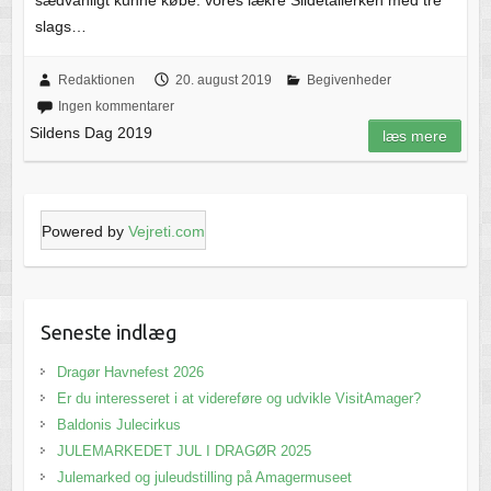
sædvanligt kunne købe: vores lækre Sildetallerken med tre
slags…
Redaktionen
20. august 2019
Begivenheder
Ingen kommentarer
Sildens Dag 2019
læs mere
Powered by
Vejreti.com
Seneste indlæg
Dragør Havnefest 2026
Er du interesseret i at videreføre og udvikle VisitAmager?
Baldonis Julecirkus
JULEMARKEDET JUL I DRAGØR 2025
Julemarked og juleudstilling på Amagermuseet