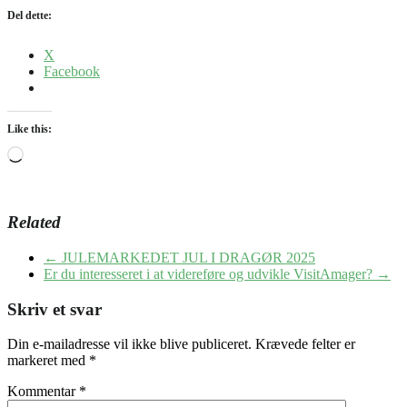
Del dette:
X
Facebook
Like this:
Loading…
Related
←
JULEMARKEDET JUL I DRAGØR 2025
Er du interesseret i at videreføre og udvikle VisitAmager?
→
Skriv et svar
Din e-mailadresse vil ikke blive publiceret.
Krævede felter er
markeret med
*
Kommentar
*