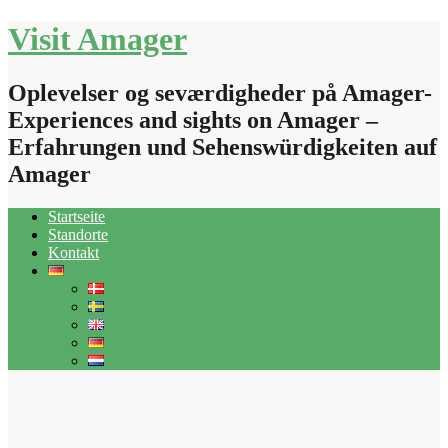
Skip
Visit Amager
to
content
Oplevelser og seværdigheder på Amager-
Experiences and sights on Amager –
Erfahrungen und Sehenswürdigkeiten auf
Amager
Startseite
Standorte
Kontakt