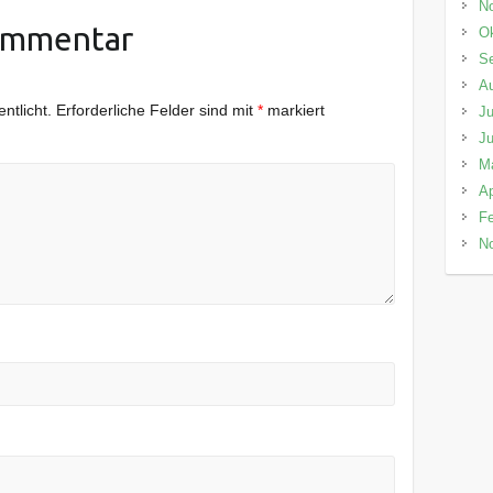
N
ommentar
Ok
S
A
ntlicht.
Erforderliche Felder sind mit
*
markiert
Ju
Ju
M
Ap
Fe
N