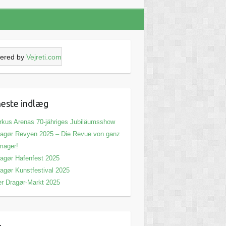
ered by
Vejreti.com
este indlæg
rkus Arenas 70-jähriges Jubiläumsshow
agør Revyen 2025 – Die Revue von ganz
mager!
agør Hafenfest 2025
agør Kunstfestival 2025
r Dragør-Markt 2025