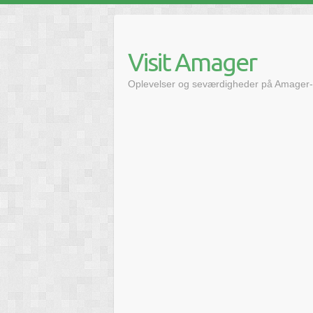
Skip
to
content
Visit Amager
Oplevelser og seværdigheder på Amager-