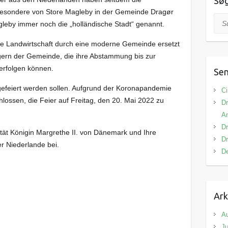
Sø
besondere von Store Magleby in der Gemeinde Dragør
Suc
agleby immer noch die „holländische Stadt“ genannt.
che Landwirtschaft durch eine moderne Gemeinde ersetzt
rgern der Gemeinde, die ihre Abstammung bis zur
erfolgen können.
Sen
gefeiert werden sollen. Aufgrund der Koronapandemie
Ci
ossen, die Feier auf Freitag, den 20. Mai 2022 zu
Dr
A
Dr
tät Königin Margrethe II. von Dänemark und Ihre
Dr
er Niederlande bei.
De
Ark
A
Ju