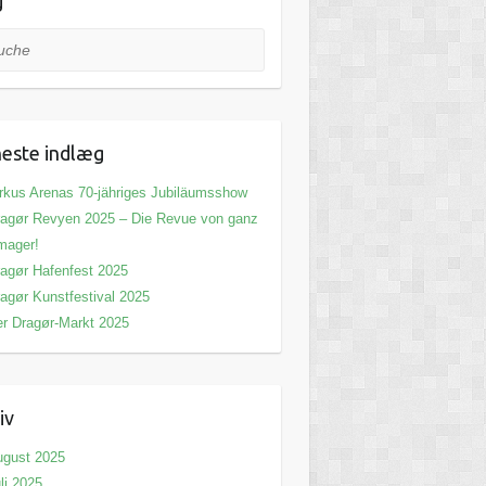
g
he
este indlæg
rkus Arenas 70-jähriges Jubiläumsshow
agør Revyen 2025 – Die Revue von ganz
mager!
agør Hafenfest 2025
agør Kunstfestival 2025
r Dragør-Markt 2025
iv
ugust 2025
li 2025