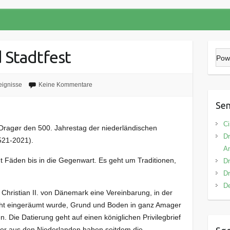
 Stadtfest
Pow
eignisse
Keine Kommentare
Sen
Ci
Dragør den 500. Jahrestag der niederländischen
Dr
521-2021).
A
ht Fäden bis in die Gegenwart. Es geht um Traditionen,
Dr
Dr
De
 Christian II. von Dänemark eine Vereinbarung, in der
ht eingeräumt wurde, Grund und Boden in ganz Amager
. Die Datierung geht auf einen königlichen Privilegbrief
er aus den Niederlanden haben seitdem die