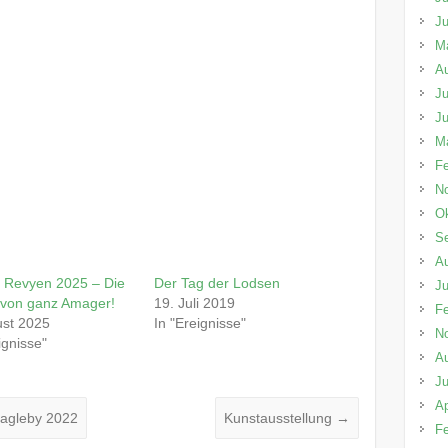
Ju
M
A
Ju
Ju
M
Fe
N
Ok
S
A
 Revyen 2025 – Die
Der Tag der Lodsen
Ju
von ganz Amager!
19. Juli 2019
Fe
ust 2025
In "Ereignisse"
N
ignisse"
A
Ju
Ap
Magleby 2022
Kunstausstellung
→
Fe