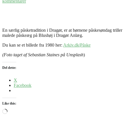
kommentarer
En særlig påsketradition i Dragør, er at børnene påskesøndag triller
malede påskeæg på Blushøj i Dragør Anlæg.
Du kan se et billede fra 1980 her:
Arkiv.dk|Påske
(Foto taget af Sebastian Staines på Unsplash
)
Del dette:
X
Facebook
Like this:
Loading…