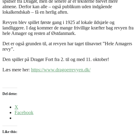
spidser fra Dragør, men de senere år er teksterne blevet mere
almene. Derfor kan alle – også publikum uden indgående
lokalkendskab – få en herlig aften.
Revyen blev spillet første gang i 1925 af lokale ildsjæle og
landliggere. I dag kommer de mange frivillige kræfter bag revyen fra
hele Amager og resten af Østdanmark.
Det er også grunden til, at revyen har taget tilnavnet ”Hele Amagers
revy”.
Den spiller på Dragør Fort fra 2. til og med 11. oktober!
Læs mere her:
https://www.dragoerrevyen.dk/
Del dette:
X
Facebook
Like this: