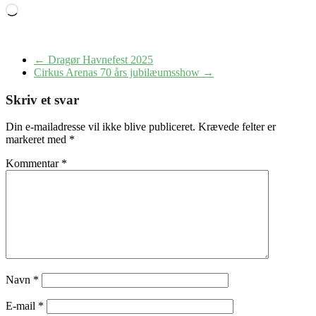
Loading…
←
Dragør Havnefest 2025
Cirkus Arenas 70 års jubilæumsshow
→
Skriv et svar
Din e-mailadresse vil ikke blive publiceret.
Krævede felter er
markeret med
*
Kommentar
*
Navn
*
E-mail
*