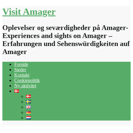
Skip
Visit Amager
to
content
Oplevelser og seværdigheder på Amager-
Experiences and sights on Amager –
Erfahrungen und Sehenswürdigkeiten auf
Amager
Forside
Steder
Kontakt
Cookiepolitik
Ny aktivitet