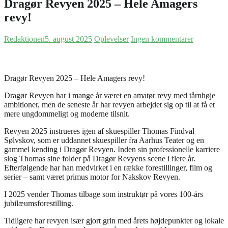
Dragør Revyen 2025 – Hele Amagers
revy!
Redaktionen
5. august 2025
Oplevelser
Ingen kommentarer
Dragør Revyen 2025 – Hele Amagers revy!
Dragør Revyen har i mange år været en amatør revy med tårnhøje
ambitioner, men de seneste år har revyen arbejdet sig op til at få et
mere ungdommeligt og moderne tilsnit.
Revyen 2025 instrueres igen af skuespiller Thomas Findval
Sølvskov, som er uddannet skuespiller fra Aarhus Teater og en
gammel kending i Dragør Revyen. Inden sin professionelle karriere
slog Thomas sine folder på Dragør Revyens scene i flere år.
Efterfølgende har han medvirket i en række forestillinger, film og
serier – samt været primus motor for Nakskov Revyen.
I 2025 vender Thomas tilbage som instruktør på vores 100-års
jubilæumsforestilling.
Tidligere har revyen især gjort grin med årets højdepunkter og lokale