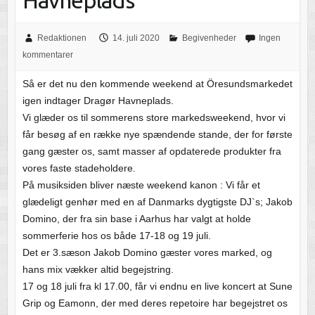
Havneplads
Redaktionen
14. juli 2020
Begivenheder
Ingen
kommentarer
Så er det nu den kommende weekend at Öresundsmarkedet
igen indtager Dragør Havneplads.
Vi glæder os til sommerens store markedsweekend, hvor vi
får besøg af en række nye spændende stande, der for første
gang gæster os, samt masser af opdaterede produkter fra
vores faste stadeholdere.
På musiksiden bliver næste weekend kanon : Vi får et
glædeligt genhør med en af Danmarks dygtigste DJ`s; Jakob
Domino, der fra sin base i Aarhus har valgt at holde
sommerferie hos os både 17-18 og 19 juli.
Det er 3.sæson Jakob Domino gæster vores marked, og
hans mix vækker altid begejstring.
17 og 18 juli fra kl 17.00, får vi endnu en live koncert at Sune
Grip og Eamonn, der med deres repetoire har begejstret os