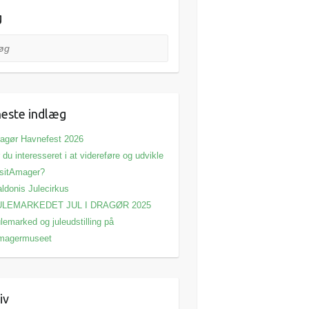
g
este indlæg
agør Havnefest 2026
 du interesseret i at videreføre og udvikle
sitAmager?
ldonis Julecirkus
ULEMARKEDET JUL I DRAGØR 2025
lemarked og juleudstilling på
magermuseet
iv