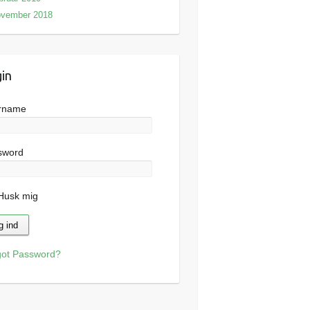
ovember 2018
in
rname
sword
usk mig
got Password?