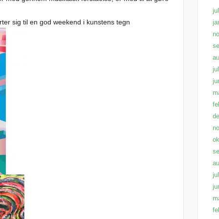
ju
rter sig til en god weekend i kunstens tegn
ja
n
s
au
ju
ju
m
fe
d
n
ok
s
au
ju
ju
m
fe