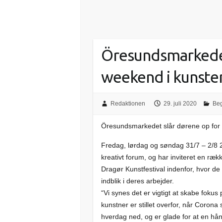
Öresundsmarkedet
weekend i kunste
Redaktionen
29. juli 2020
Beg
Öresundsmarkedet slår dørene op for
Fredag, lørdag og søndag 31/7 – 2/8 2
kreativt forum, og har inviteret en ræk
Dragør Kunstfestival indenfor, hvor d
indblik i deres arbejder.
“Vi synes det er vigtigt at skabe fok
kunstner er stillet overfor, når Coron
hverdag ned, og er glade for at en hå