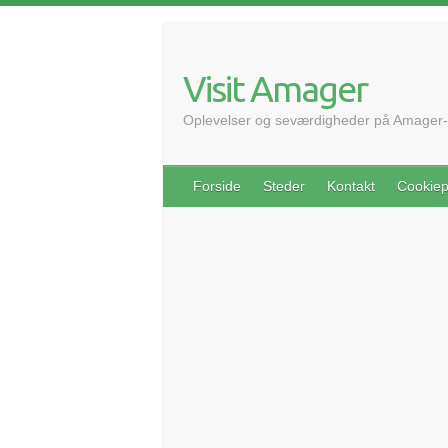
Skip
to
content
Visit Amager
Oplevelser og seværdigheder på Amager-
Forside
Steder
Kontakt
Cookiepo