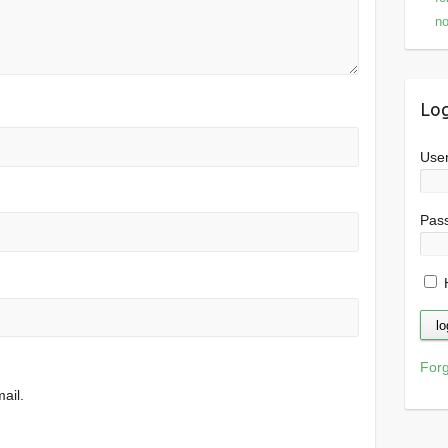
n
Log
Use
Pas
H
For
ail.