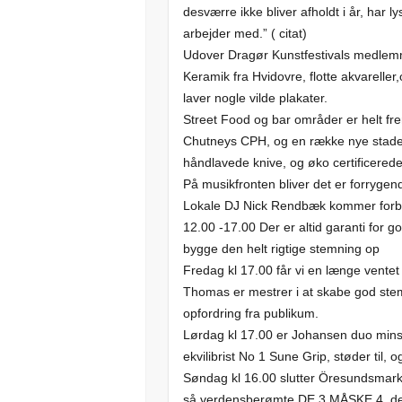
desværre ikke bliver afholdt i år, har l
arbejder med.” ( citat)
Udover Dragør Kunstfestivals medlem
Keramik fra Hvidovre, flotte akvarelle
laver nogle vilde plakater.
Street Food og bar områder er helt f
Chutneys CPH, og en række nye stadeho
håndlavede knive, og øko certificered
På musikfronten bliver det er forryge
Lokale DJ Nick Rendbæk kommer forbi bå
12.00 -17.00 Der er altid garanti for 
bygge den helt rigtige stemning op
Fredag kl 17.00 får vi en længe vente
Thomas er mestrer i at skabe god stem
opfordring fra publikum.
Lørdag kl 17.00 er Johansen duo minsa
ekvilibrist No 1 Sune Grip, støder til, o
Søndag kl 16.00 slutter Öresundsmark
så verdensberømte DE 3 MÅSKE 4, der