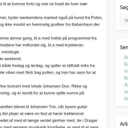
yst til at komme forbi og vise os hvad de hver især
Sø
mer, byder weekendens marked også på kunst fra Polen,
Søg
r,og ikke mindst en hemmelig grafiker fra København der
remme denne gang, bl.a med Indisk på programmet fra
ldere har indfundet sig, bl.a med krydderier,
Sen
e voksduge.
Dr
nde weekend.
Er
de fredag og lørdag, og spiller et stilfuldt miks fra
Vi
gode vibes med Nick bag pulten, og han har sans for at
Ba
J
t live koncert med lokale Johansen Duo. Rikke og
Ju
ning, og er kendt for at kunne spille numre på
A
ndten blevet til Johansen Trio, når byens guitar
g det plejer at være en fest at hører trekløveret.
edet af med et længe ventet genhør med, de i Dragør
Ark
 med gennem musikalsk forståelse, er med til at gøre