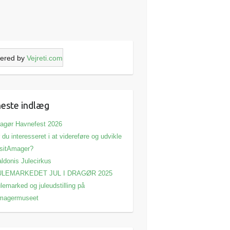
ered by
Vejreti.com
este indlæg
agør Havnefest 2026
 du interesseret i at videreføre og udvikle
sitAmager?
ldonis Julecirkus
ULEMARKEDET JUL I DRAGØR 2025
lemarked og juleudstilling på
magermuseet