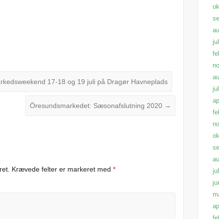
ok
s
au
ju
fe
n
au
rkedsweekend 17-18 og 19 juli på Dragør Havneplads
ju
ap
Öresundsmarkedet: Sæsonafslutning 2020
→
fe
n
ok
s
au
ret.
Krævede felter er markeret med
*
ju
ju
m
ap
fe