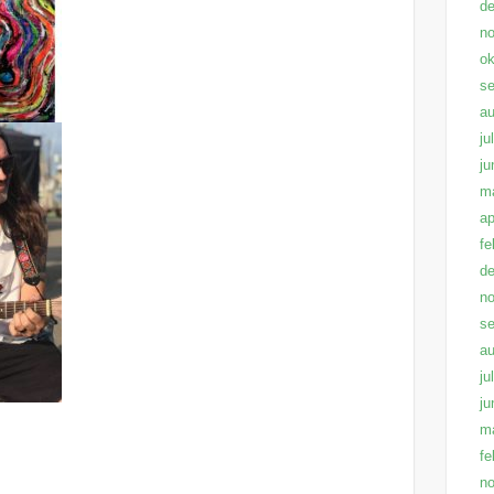
d
n
ok
s
au
ju
ju
m
ap
fe
d
n
s
au
ju
ju
m
fe
n