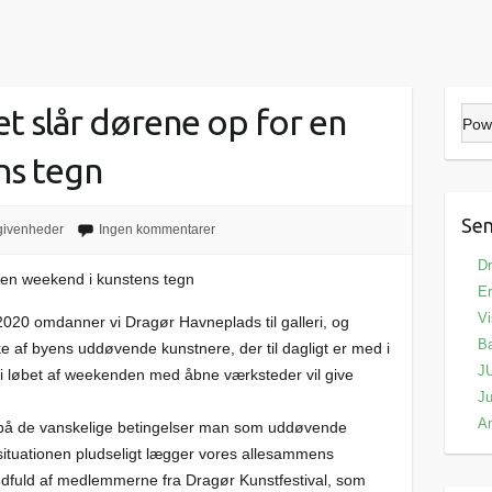
 slår dørene op for en
Pow
ns tegn
Sen
ivenheder
Ingen kommentarer
Dr
 en weekend i kunstens tegn
Er
Vi
020 omdanner vi Dragør Havneplads til galleri, og
Ba
ke af byens uddøvende kunstnere, der til dagligt er med i
J
e i løbet af weekenden med åbne værksteder vil give
Ju
A
us på de vanskelige betingelser man som uddøvende
a situationen pludseligt lægger vores allesammens
ndfuld af medlemmerne fra Dragør Kunstfestival, som