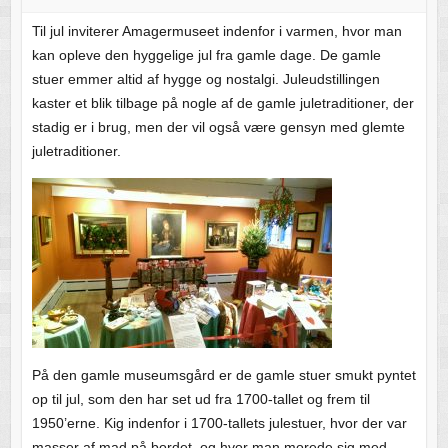
Til jul inviterer Amagermuseet indenfor i varmen, hvor man
kan opleve den hyggelige jul fra gamle dage. De gamle
stuer emmer altid af hygge og nostalgi. Juleudstillingen
kaster et blik tilbage på nogle af de gamle juletraditioner, der
stadig er i brug, men der vil også være gensyn med glemte
juletraditioner.
På den gamle museumsgård er de gamle stuer smukt pyntet
op til jul, som den har set ud fra 1700-tallet og frem til
1950’erne. Kig indenfor i 1700-tallets julestuer, hvor der var
masser af mad på bordet, og hvor man morede sig med